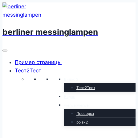
Перейти
к
содержимому
berliner messinglampen
Пример страницы
Тест2Тест
Видос 2
Тест2Тест
Видос
werwerwerwer
Проверка
poisk2