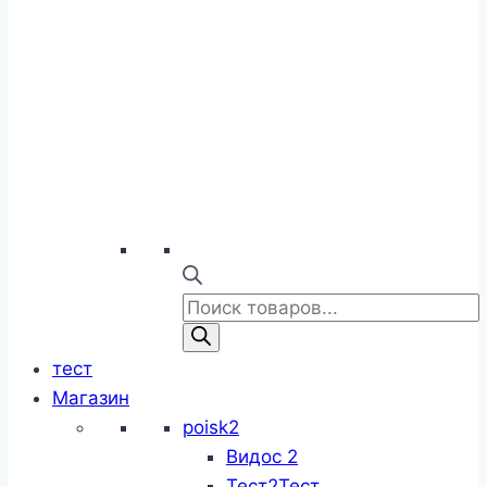
Поиск
товаров
тест
Магазин
poisk2
Видос 2
Тест2Тест