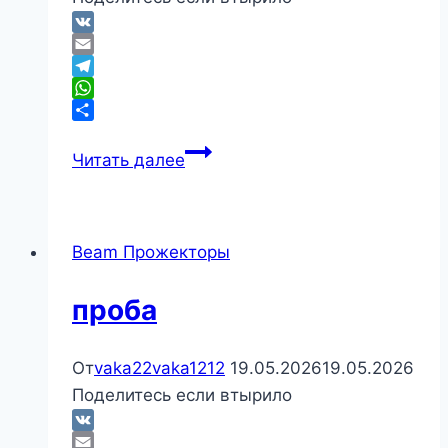
VK
Email
Telegram
WhatsApp
Отправить
2423235235235
Читать далее
Beam Прожекторы
проба
От
vaka22vaka1212
19.05.2026
19.05.2026
Поделитесь если втырило
VK