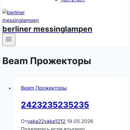
berliner messinglampen
Beam Прожекторы
Beam Прожекторы
2423235235235
От
vaka22vaka1212
19.05.2026
Поделитесь если втырило