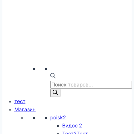
Поиск
товаров
тест
Магазин
poisk2
Видос 2
Тест2Тест