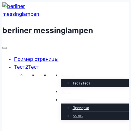
Перейти
к
содержимому
berliner messinglampen
Пример страницы
Тест2Тест
Видос 2
Тест2Тест
Видос
werwerwerwer
Проверка
poisk2