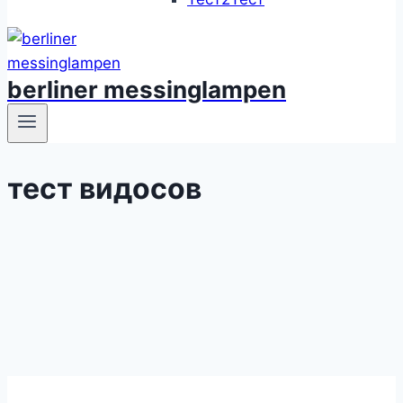
berliner messinglampen
тест видосов