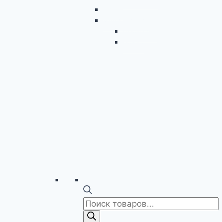
Видос
werwerwerwer
Проверка
poisk2
Поиск
товаров